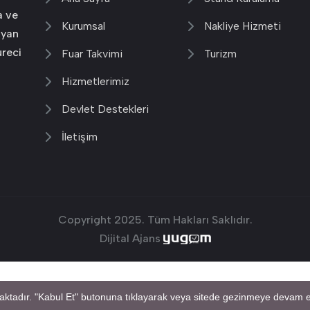
a ve
Kurumsal
Nakliye Hizmeti
 yan
üreci
Fuar Takvimi
Turizm
Hizmetlerimiz
Devlet Destekleri
İletişim
Copyright 2025. Tüm Hakları Saklıdır.
Dijital Ajans
aktadır. "Kabul Et" butonuna tıklayarak veya sitede gezinmeye devam ed