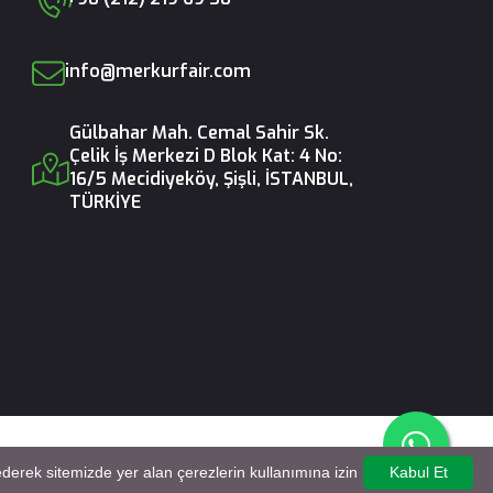
info@merkurfair.com
Gülbahar Mah. Cemal Sahir Sk.
Çelik İş Merkezi D Blok Kat: 4 No:
16/5 Mecidiyeköy, Şişli, İSTANBUL,
TÜRKİYE
erek sitemizde yer alan çerezlerin kullanımına izin
Kabul Et