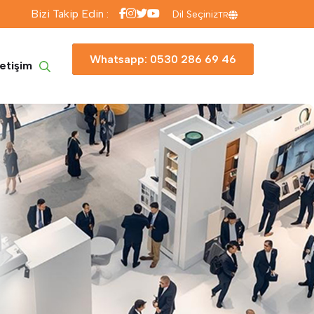
Bizi Takip Edin :
Dil Seçiniz
TR
Whatsapp: 0530 286 69 46
letişim