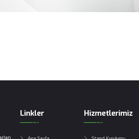
Linkler
Hizmetlerimiz
rları
Ana Sayfa
Stand Kurulumu